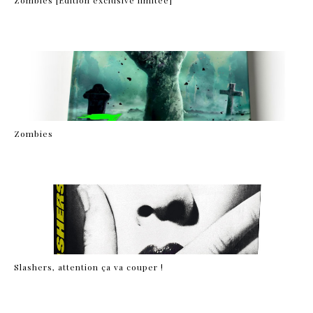
Zombies [Edition exclusive limitée]
Zombies
Slashers, attention ça va couper !